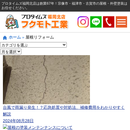
プロタイムズ福岡北店は創業67年！宗像市・福津市・古賀市の屋根・外壁塗装は
お任せください。
ホーム
»
屋根リフォーム
台風で雨漏り発生！？応急処置や対処法、補修費用をわかりやすく
解説
2024年08月28日