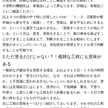
がある為、詳細な性能は塗料ごとに確認するのがお勧めです。
※塗料の機能性は、各製品によって異なります。詳細は、各製品ご
とにご確認ください。
以上３つの意味の中で特に注視したいのが、「１－２ ➁風雨や紫
外線から家を守る（保護）」です。塗装は、家を守るためにするも
の、といっても過言ではありません。「塗装すべきかどうか悩んで
いる」という方は、是非、塗装をすることで、家の寿命を延ばすこ
とができることも踏まえて、判断されることをお勧めいたします。
塗装のタイミングについては、劣化状況や塗替えサイクル等で判断
することが可能です。
2.ただ塗るだけじゃない？！複雑な工程にも意味が
ある
一般的な戸建住宅を塗装する場合、おおよそ１０日～１４日の時間
がかかります「塗るだけなのに、なぜ、それほど時間がかかるの
か」と不思議に思われる方もいらっしゃいるかもしれませんが、塗
装には足場組立にはじまり、洗浄から、下地補修、養生、下塗り、
中塗り、上塗りと様々な工程を行う必要があるため、４～５日で簡
単に終わるようなものではありません。
次に工程の意味を一つひとつ紹介してまいります。それぞれの工程