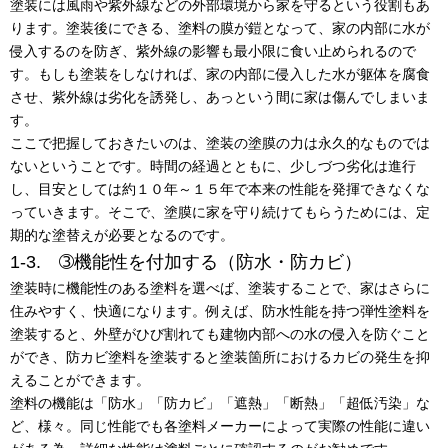
塗装には風雨や紫外線などの外部環境から家を守るという役割もあ
ります。塗装後にできる、塗料の膜が鎧となって、家の内部に水が
侵入するのを防ぎ、紫外線の影響も最小限に食い止められるので
す。もしも塗装をしなければ、家の内部に侵入した水が躯体を腐食
させ、紫外線は劣化を誘発し、あっという間に家は傷んでしまいま
す。
ここで把握しておきたいのは、塗装の塗膜の力は永久的なものでは
ないということです。時間の経過とともに、少しづつ劣化は進行
し、目安としては約１０年～１５年で本来の性能を発揮できなくな
っていきます。そこで、塗膜に家を守り続けてもらうためには、定
期的な塗替えが必要となるのです。
1-3. ➂機能性を付加する（防水・防カビ）
塗装時に機能性のある塗料を選べば、塗装することで、家はさらに
住みやすく、快適になります。例えば、防水性能を持つ弾性塗料を
塗装すると、外壁がひび割れても建物内部への水の侵入を防ぐこと
ができ、防カビ塗料を塗装すると塗装箇所におけるカビの発生を抑
えることができます。
塗料の機能は「防水」「防カビ」「遮熱」「断熱」「超低汚染」な
ど、様々。同じ性能でも各塗料メーカーによって実際の性能に違い