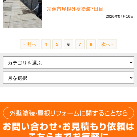
宗像市屋根外壁塗装7日目
2026年07月16日
« 前へ
4
5
6
7
8
次へ »