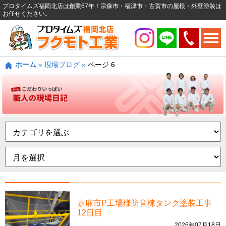
プロタイムズ福岡北店は創業67年！宗像市・福津市・古賀市の屋根・外壁塗装は
お任せください。
ホーム
»
現場ブログ
»
ページ 6
嘉麻市P工場様防音棟タンク塗装工事
12日目
2026年07月18日