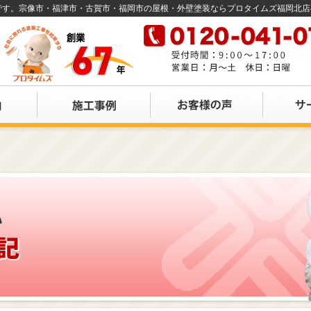
店です。宗像市・福津市・古賀市・福岡市の屋根・外壁塗装ならプロタイムズ福岡北