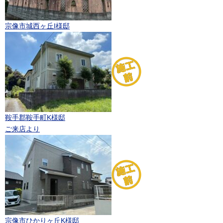
宗像市城西ヶ丘I様邸
鞍手郡鞍手町K様邸
ご来店より
宗像市ひかりヶ丘K様邸