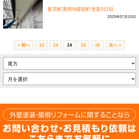
新宮町美咲N様邸軒塗装5日目
2025年07月15日
« 前へ
12
13
14
15
16
次へ »