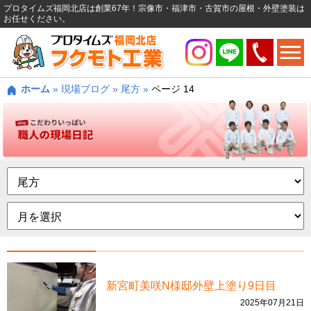
プロタイムズ福岡北店は創業67年！宗像市・福津市・古賀市の屋根・外壁塗装は
お任せください。
ホーム
»
現場ブログ
»
尾方
»
ページ 14
新宮町美咲N様邸外壁上塗り9日目
2025年07月21日