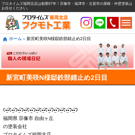
プロタイムズ福岡北店は創業67年！宗像市・福津市・古賀市の屋根・外壁塗装は
お任せください。
ホーム
»
新宮町美咲N様邸鉄部錆止め2日目
新宮町美咲N様邸鉄部錆止め2日目
ʕ•̫͡•ʕ•̫͡•ʔ•̫͡•ʔ•̫͡•ʕ•̫͡•ʔ•̫͡•ʕ•̫͡•ʕ•̫͡•ʔ•̫͡•ʔ•̫͡•ʕ•̫͡•ʔ•̫͡•ʔ
福岡県 宗像市 自由ヶ丘
の塗装会社
プロタイムズ福岡北店