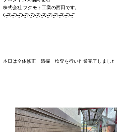
株式会社 フクモト工業の西田です。
ʕ•̫͡•ʕ•̫͡•ʔ•̫͡•ʔ•̫͡•ʕ•̫͡•ʔ•̫͡•ʕ•̫͡•ʕ•̫͡•ʔ•̫͡•ʔ•̫͡•ʕ•̫͡•ʔ•̫͡•
本日は全体修正 清掃 検査を行い作業完了しました