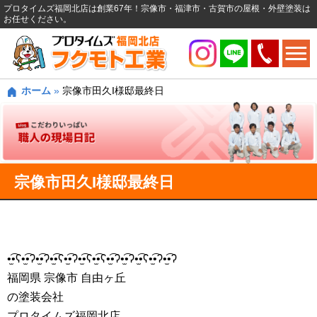
プロタイムズ福岡北店は創業67年！宗像市・福津市・古賀市の屋根・外壁塗装は
お任せください。
ホーム
»
宗像市田久I様邸最終日
宗像市田久I様邸最終日
•̫͡•ʕ•̫͡•ʔ•̫͡•ʔ•̫͡•ʕ•̫͡•ʔ•̫͡•ʕ•̫͡•ʕ•̫͡•ʔ•̫͡•ʔ•̫͡•ʕ•̫͡•ʔ•̫͡•ʔ
福岡県 宗像市 自由ヶ丘
の塗装会社
プロタイムズ福岡北店