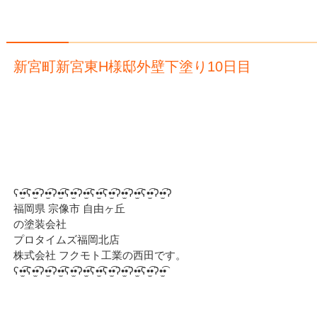
新宮町新宮東H様邸外壁下塗り10日目
ʕ•̫͡•ʕ•̫͡•ʔ•̫͡•ʔ•̫͡•ʕ•̫͡•ʔ•̫͡•ʕ•̫͡•ʕ•̫͡•ʔ•̫͡•ʔ•̫͡•ʕ•̫͡•ʔ•̫͡•ʔ
福岡県 宗像市 自由ヶ丘
の塗装会社
プロタイムズ福岡北店
株式会社 フクモト工業の西田です。
ʕ•̫͡•ʕ•̫͡•ʔ•̫͡•ʔ•̫͡•ʕ•̫͡•ʔ•̫͡•ʕ•̫͡•ʕ•̫͡•ʔ•̫͡•ʔ•̫͡•ʕ•̫͡•ʔ•̫͡•