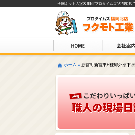
全国ネットの塗装集団"プロタイムズ"の加盟
ホーム
»
新宮町新宮東H様邸外壁下塗