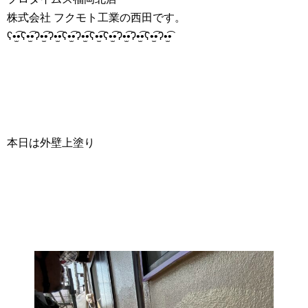
株式会社 フクモト工業の西田です。
ʕ•̫͡•ʕ•̫͡•ʔ•̫͡•ʔ•̫͡•ʕ•̫͡•ʔ•̫͡•ʕ•̫͡•ʕ•̫͡•ʔ•̫͡•ʔ•̫͡•ʕ•̫͡•ʔ•̫͡•
本日は外壁上塗り