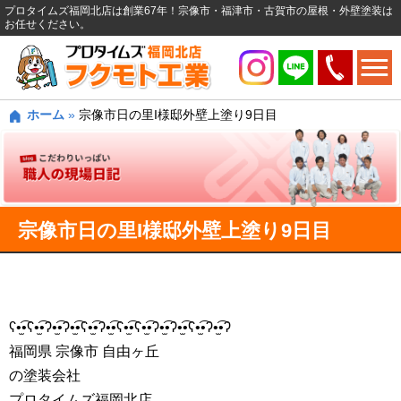
プロタイムズ福岡北店は創業67年！宗像市・福津市・古賀市の屋根・外壁塗装は
お任せください。
ホーム
»
宗像市日の里I様邸外壁上塗り9日目
宗像市日の里I様邸外壁上塗り9日目
ʕ•̫͡•ʕ•̫͡•ʔ•̫͡•ʔ•̫͡•ʕ•̫͡•ʔ•̫͡•ʕ•̫͡•ʕ•̫͡•ʔ•̫͡•ʔ•̫͡•ʕ•̫͡•ʔ•̫͡•ʔ
福岡県 宗像市 自由ヶ丘
の塗装会社
プロタイムズ福岡北店