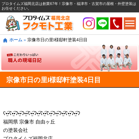
プロタイムズ福岡北店は創業67年！宗像市・福津市・古賀市の屋根・外壁塗装は
お任せください。
ホーム
»
宗像市日の里I様邸軒塗装4日目
宗像市日の里I様邸軒塗装4日目
ʕ•̫͡•ʕ•̫͡•ʔ•̫͡•ʔ•̫͡•ʕ•̫͡•ʔ•̫͡•ʕ•̫͡•ʕ•̫͡•ʔ•̫͡•ʔ•̫͡•ʕ•̫͡•ʔ•̫͡•ʔ
福岡県 宗像市 自由ヶ丘
の塗装会社
プロタイムズ福岡北店