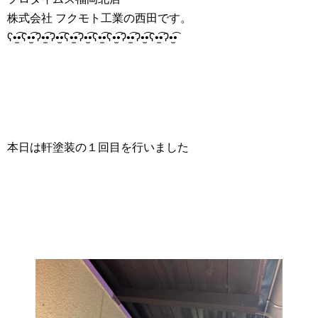
株式会社 フクモト工業の西田です。
ʕ•̫͡•ʕ•̫͡•ʔ•̫͡•ʔ•̫͡•ʕ•̫͡•ʔ•̫͡•ʕ•̫͡•ʕ•̫͡•ʔ•̫͡•ʔ•̫͡•ʕ•̫͡•ʔ•̫͡•
本日は軒塗装の１回目を行いました