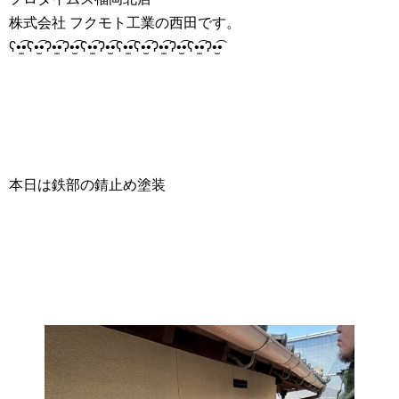
株式会社 フクモト工業の西田です。
ʕ•̫͡•ʕ•̫͡•ʔ•̫͡•ʔ•̫͡•ʕ•̫͡•ʔ•̫͡•ʕ•̫͡•ʕ•̫͡•ʔ•̫͡•ʔ•̫͡•ʕ•̫͡•ʔ•̫͡•
本日は鉄部の錆止め塗装