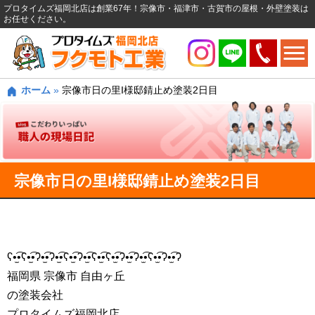
プロタイムズ福岡北店は創業67年！宗像市・福津市・古賀市の屋根・外壁塗装は
お任せください。
ホーム
»
宗像市日の里I様邸錆止め塗装2日目
宗像市日の里I様邸錆止め塗装2日目
ʕ•̫͡•ʕ•̫͡•ʔ•̫͡•ʔ•̫͡•ʕ•̫͡•ʔ•̫͡•ʕ•̫͡•ʕ•̫͡•ʔ•̫͡•ʔ•̫͡•ʕ•̫͡•ʔ•̫͡•ʔ
福岡県 宗像市 自由ヶ丘
の塗装会社
プロタイムズ福岡北店