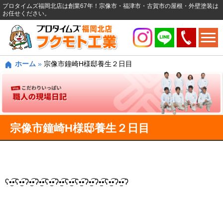
プロタイムズ福岡北店は創業67年！宗像市・福津市・古賀市の屋根・外壁塗装は
お任せください。
ホーム
»
宗像市鐘崎H様邸養生２日目
宗像市鐘崎H様邸養生２日目
ʕ•̫͡•ʕ•̫͡•ʔ•̫͡•ʔ•̫͡•ʕ•̫͡•ʔ•̫͡•ʕ•̫͡•ʕ•̫͡•ʔ•̫͡•ʔ•̫͡•ʕ•̫͡•ʔ•̫͡•ʔ