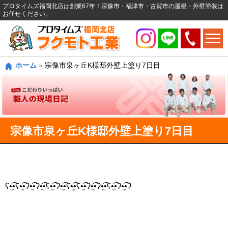
プロタイムズ福岡北店は創業67年！宗像市・福津市・古賀市の屋根・外壁塗装は
お任せください。
ホーム
»
宗像市泉ヶ丘K様邸外壁上塗り7日目
宗像市泉ヶ丘K様邸外壁上塗り7日目
ʕ•̫͡•ʕ•̫͡•ʔ•̫͡•ʔ•̫͡•ʕ•̫͡•ʔ•̫͡•ʕ•̫͡•ʕ•̫͡•ʔ•̫͡•ʔ•̫͡•ʕ•̫͡•ʔ•̫͡•ʔ