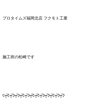
プロタイムズ福岡北店 フクモト工業
施工班の松崎です
ʕ•̫͡•ʕ•̫͡•ʔ•̫͡•ʔ•̫͡•ʕ•̫͡•ʔ•̫͡•ʕ•̫͡•ʕ•̫͡•ʔ•̫͡•ʔ•̫͡•ʕ•̫͡•ʔ•̫͡•ʔ