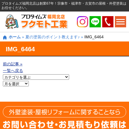
プロタイムズ福岡北店は創業67年！宗像市・福津市・古賀市の屋根・外壁塗装は
お任せください。
ホーム
»
夏の塗装のポイント教えます♪
»
IMG_6464
IMG_6464
前の記事 »
一覧へ戻る