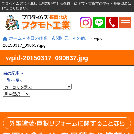
プロタイムズ福岡北店は創業67年！宗像市・福津市・古賀市の屋根・外壁塗装は
お任せください。
ホーム
»
本日の作業、玄関軒天、その他。
»
wpid-
20150317_090637.jpg
wpid-20150317_090637.jpg
前の記事 »
一覧へ戻る