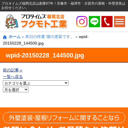
プロタイムズ福岡北店は創業67年！宗像市・福津市・古賀市の屋根・外壁塗装は
お任せください。
ホーム
»
本日の作業 塀の塗装です。
»
wpid-
20150228_144500.jpg
wpid-20150228_144500.jpg
前の記事 »
一覧へ戻る