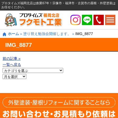
プロタイムズ福岡北店は創業67年！宗像市・福津市・古賀市の屋根・外壁塗装は
お任せください。
ホーム
»
塗り替え勉強会開催します。
»
IMG_8877
IMG_8877
前の記事 »
一覧へ戻る