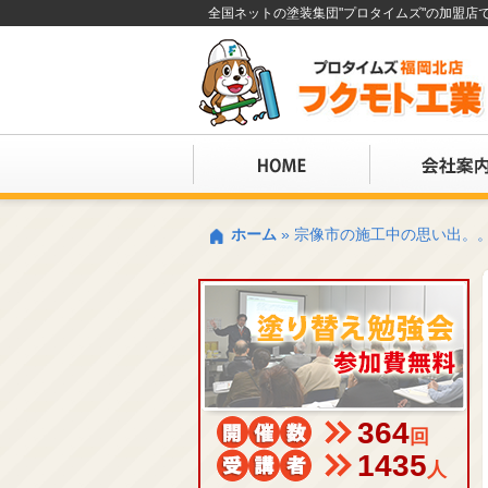
全国ネットの塗装集団"プロタイムズ"の加盟
ホーム
»
宗像市の施工中の思い出。
364
回
1435
人