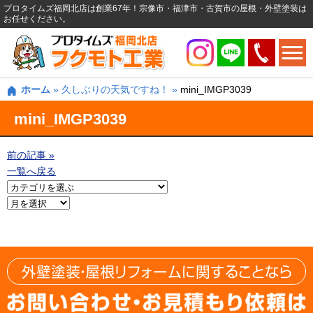
プロタイムズ福岡北店は創業67年！宗像市・福津市・古賀市の屋根・外壁塗装は
お任せください。
ホーム
»
久しぶりの天気ですね！
»
mini_IMGP3039
mini_IMGP3039
前の記事 »
一覧へ戻る