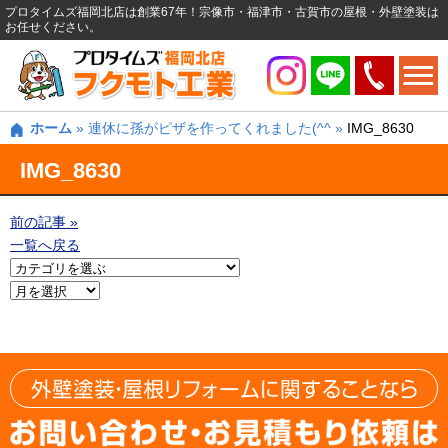
プロタイムズ福岡北店は創業67年！宗像市・福津市・古賀市の屋根・外壁塗装は
お任せください。
ホーム
»
連休に孫がピザを作ってくれました(^^
»
IMG_8630
IMG_8630
前の記事 »
一覧へ戻る