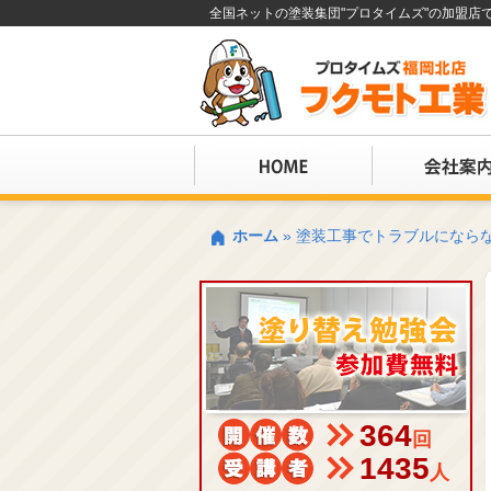
全国ネットの塗装集団"プロタイムズ"の加盟
ホーム
»
塗装工事でトラブルになら
364
回
1435
人