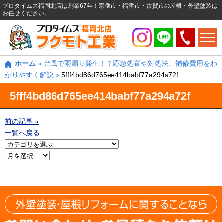
プロタイムズ福岡北店は創業67年！宗像市・福津市・古賀市の屋根・外壁塗装は
お任せください。
ホーム
»
台風で雨漏り発生！？応急処置や対処法、補修費用をわ
かりやすく解説
»
5fff4bd86d765ee414babf77a294a72f
5fff4bd86d765ee414babf77a294a72f
前の記事 »
一覧へ戻る