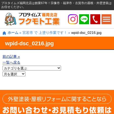
プロタイムズ福岡北店は創業67年！宗像市・福津市・古賀市の屋根・外壁塗装は
お任せください。
ホーム
»
宮若市 で 上塗り作業です！
»
wpid-dsc_0216.jpg
wpid-dsc_0216.jpg
前の記事 »
一覧へ戻る