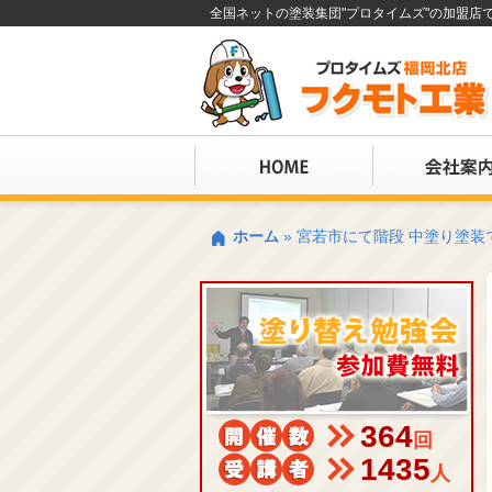
全国ネットの塗装集団"プロタイムズ"の加盟
ホーム
»
宮若市にて階段 中塗り塗装
364
回
1435
人