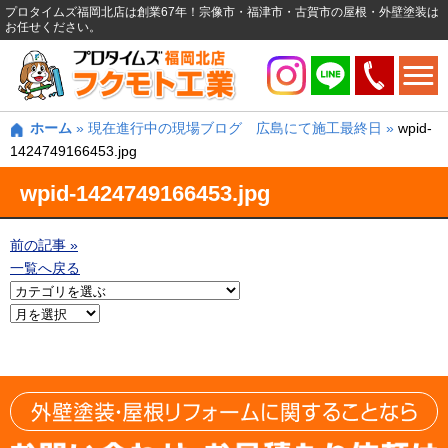
プロタイムズ福岡北店は創業67年！宗像市・福津市・古賀市の屋根・外壁塗装は
お任せください。
ホーム
»
現在進行中の現場ブログ 広島にて施工最終日
»
wpid-
1424749166453.jpg
wpid-1424749166453.jpg
前の記事 »
一覧へ戻る