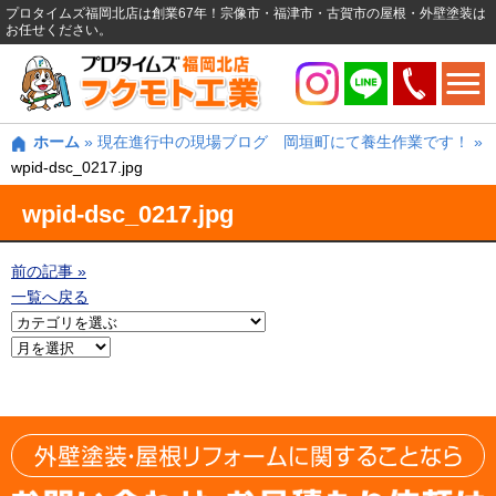
プロタイムズ福岡北店は創業67年！宗像市・福津市・古賀市の屋根・外壁塗装は
お任せください。
ホーム
»
現在進行中の現場ブログ 岡垣町にて養生作業です！
»
wpid-dsc_0217.jpg
wpid-dsc_0217.jpg
前の記事 »
一覧へ戻る