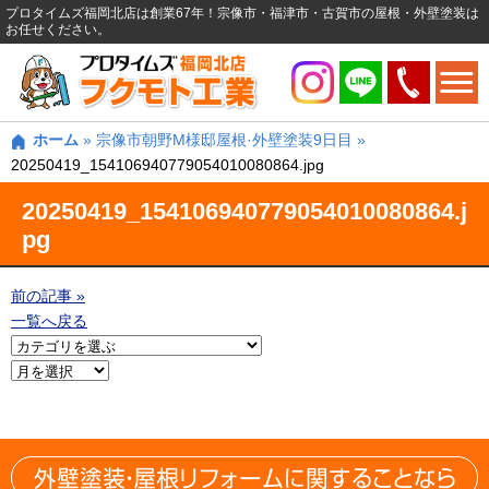
プロタイムズ福岡北店は創業67年！宗像市・福津市・古賀市の屋根・外壁塗装は
お任せください。
ホーム
»
宗像市朝野M様邸屋根·外壁塗装9日目
»
20250419_154106940779054010080864.jpg
20250419_154106940779054010080864.j
pg
前の記事 »
一覧へ戻る