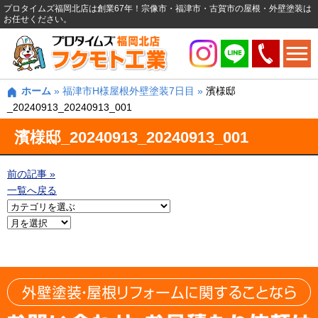
プロタイムズ福岡北店は創業67年！宗像市・福津市・古賀市の屋根・外壁塗装は
お任せください。
ホーム
»
福津市H様屋根外壁塗装7日目
»
濱様邸
_20240913_20240913_001
濱様邸_20240913_20240913_001
前の記事 »
一覧へ戻る