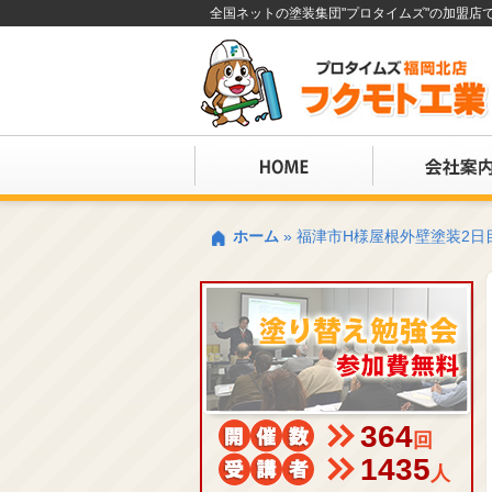
全国ネットの塗装集団"プロタイムズ"の加盟
ホーム
»
福津市H様屋根外壁塗装2日
364
回
1435
人