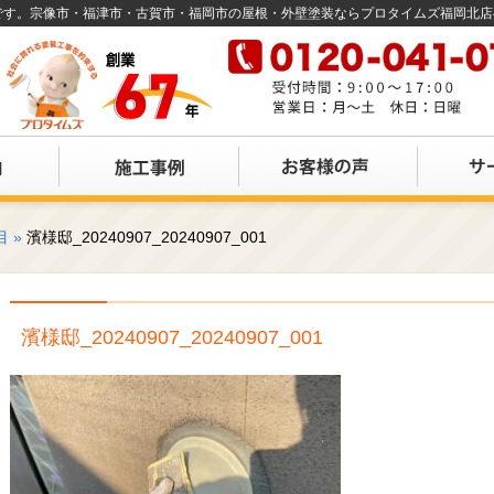
店です。宗像市・福津市・古賀市・福岡市の屋根・外壁塗装ならプロタイムズ福岡北
目
»
濱様邸_20240907_20240907_001
濱様邸_20240907_20240907_001