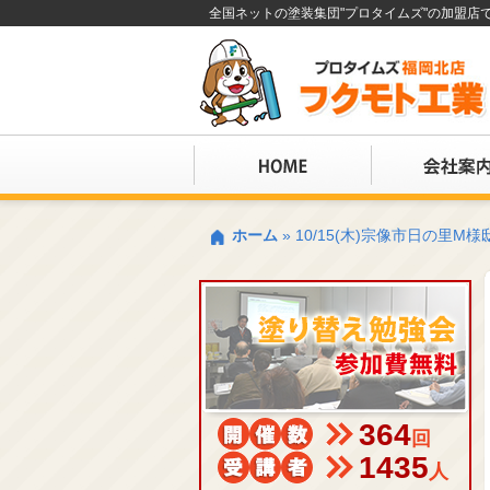
全国ネットの塗装集団"プロタイムズ"の加盟
ホーム
»
10/15(木)宗像市日の里
364
回
1435
人