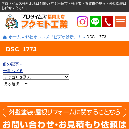
プロタイムズ福岡北店は創業67年！宗像市・福津市・古賀市の屋根・外壁塗装は
お任せください。
ホーム
»
弊社オススメ『ビデオ診断』！
»
DSC_1773
DSC_1773
前の記事 »
一覧へ戻る