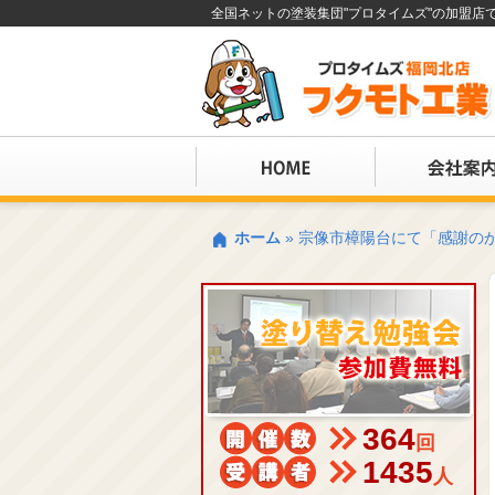
全国ネットの塗装集団"プロタイムズ"の加盟
ホーム
»
宗像市樟陽台にて「感謝の
364
回
1435
人