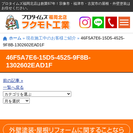
プロタイムズ福岡北店は創業67年！宗像市・福津市・古賀市の屋根・外壁塗装は
お任せください。
ホーム
»
現在施工中のお客様ご紹介
»
46F5A7E6-15D5-4525-
9F8B-1302602EAD1F
46F5A7E6-15D5-4525-9F8B-
1302602EAD1F
前の記事 »
一覧へ戻る