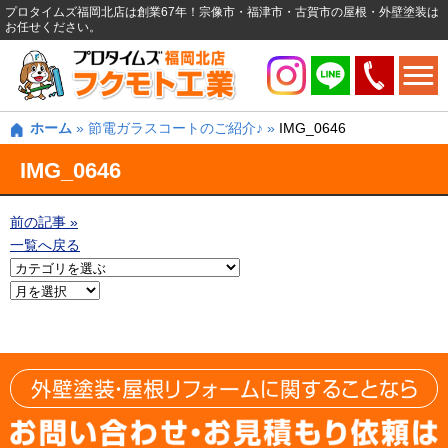
プロタイムズ福岡北店は創業67年！宗像市・福津市・古賀市の屋根・外壁塗装は
お任せください。
ホーム
»
節電ガラスコートのご紹介♪
»
IMG_0646
IMG_0646
前の記事 »
一覧へ戻る