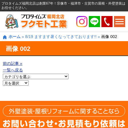
プロタイムズ福岡北店は創業67年！宗像市・福津市・古賀市の屋根・外壁塗装は
お任せください。
ホーム
»
8/19 ますます暑くなってきております!!
»
画像 002
画像 002
前の記事 »
一覧へ戻る