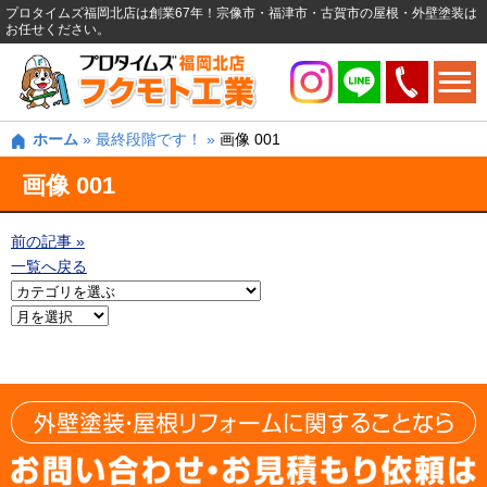
プロタイムズ福岡北店は創業67年！宗像市・福津市・古賀市の屋根・外壁塗装は
お任せください。
ホーム
»
最終段階です！
»
画像 001
画像 001
前の記事 »
一覧へ戻る