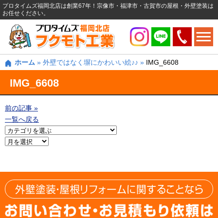
プロタイムズ福岡北店は創業67年！宗像市・福津市・古賀市の屋根・外壁塗装は
お任せください。
ホーム
»
外壁ではなく塀にかわいい絵♪♪
»
IMG_6608
IMG_6608
前の記事 »
一覧へ戻る