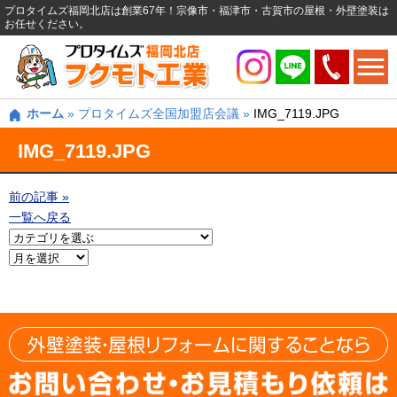
プロタイムズ福岡北店は創業67年！宗像市・福津市・古賀市の屋根・外壁塗装は
お任せください。
ホーム
»
プロタイムズ全国加盟店会議
»
IMG_7119.JPG
IMG_7119.JPG
前の記事 »
一覧へ戻る