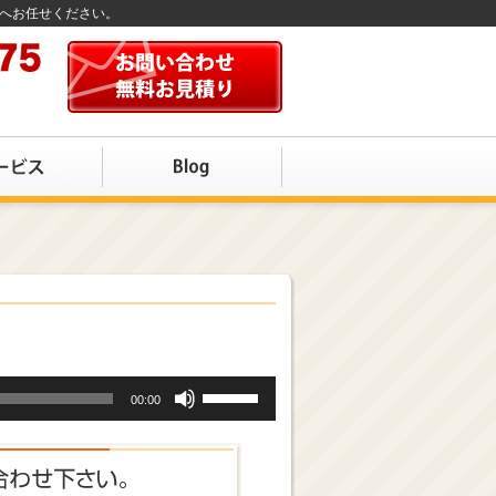
店へお任せください。
ボ
00:00
リ
ュ
ー
ム
調