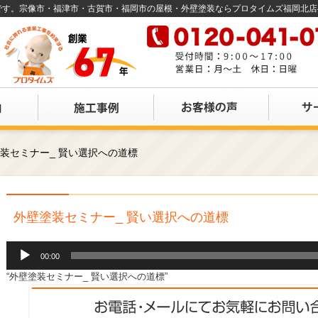
店です。宗像市・福津市・古賀市・福岡市の屋根・外壁塗装ならプロタイムズ福岡北
装セミナー_ 賢い選択への道標
外壁塗装セミナー_ 賢い選択への道標
音
00:00
声
プ
“外壁塗装セミナー_ 賢い選択への道標”
レ
ー
ヤ