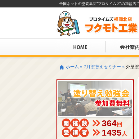
全国ネットの塗装集団"プロタイムズ"の加盟
ホーム
»
7月塗替えセミナー
»
外壁塗
364
回
1435
人