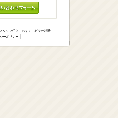
節
に
は
上
下
矢
スタッフ紹介
おすまいビデオ診断
印
シーポリシー
キ
ー
を
使
っ
て
く
だ
さ
い。