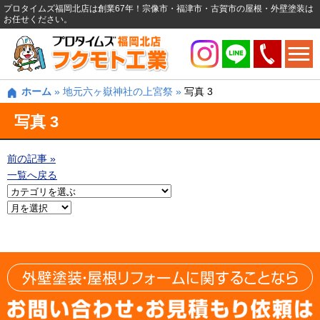
プロタイムズ福岡北店は創業67年！宗像市・福津市・古賀市の屋根・外壁塗装は
お任せください。
ホーム
»
地元六ヶ嶽神社の上宮祭
»
写真 3
写真 3
前の記事 »
一覧へ戻る