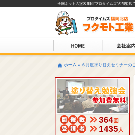
全国ネットの塗装集団"プロタイムズ"の加盟
ホーム
»
６月度塗り替えセミナーの
364
回
1435
人