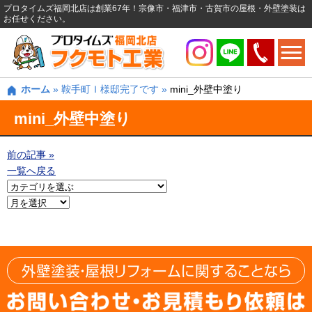
プロタイムズ福岡北店は創業67年！宗像市・福津市・古賀市の屋根・外壁塗装は
お任せください。
ホーム
»
鞍手町Ｉ様邸完了です
»
mini_外壁中塗り
mini_外壁中塗り
前の記事 »
一覧へ戻る