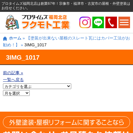
プロタイムズ福岡北店は創業67年！宗像市・福津市・古賀市の屋根・外壁塗装は
お任せください。
ホーム
»
【塗装が出来ない屋根のスレート瓦にはカバー工法がお
勧め！】
»
3IMG_1017
3IMG_1017
前の記事 »
一覧へ戻る