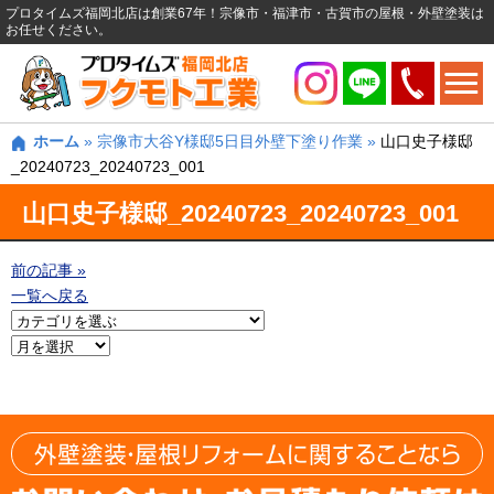
プロタイムズ福岡北店は創業67年！宗像市・福津市・古賀市の屋根・外壁塗装は
お任せください。
ホーム
»
宗像市大谷Y様邸5日目外壁下塗り作業
»
山口史子様邸
_20240723_20240723_001
山口史子様邸_20240723_20240723_001
前の記事 »
一覧へ戻る