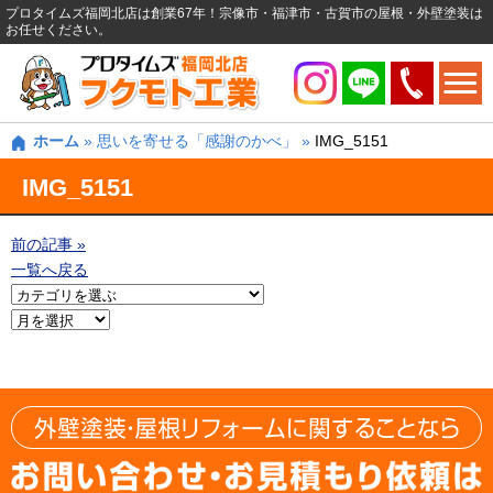
プロタイムズ福岡北店は創業67年！宗像市・福津市・古賀市の屋根・外壁塗装は
お任せください。
ホーム
»
思いを寄せる「感謝のかべ」
»
IMG_5151
IMG_5151
前の記事 »
一覧へ戻る